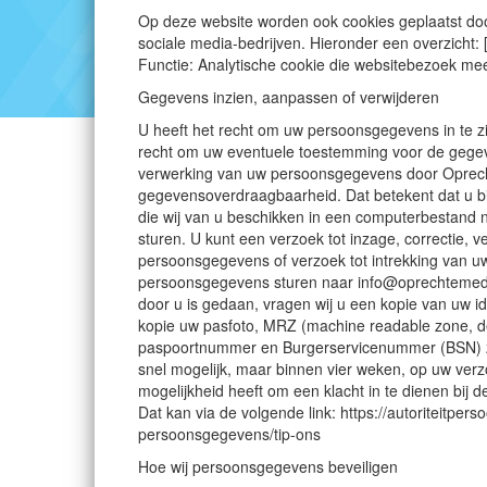
Op deze website worden ook cookies geplaatst door
sociale media-bedrijven. Hieronder een overzicht:
Functie: Analytische cookie die websitebezoek mee
Gegevens inzien, aanpassen of verwijderen
U heeft het recht om uw persoonsgegevens in te zie
recht om uw eventuele toestemming voor de gegev
verwerking van uw persoonsgegevens door Oprech
gegevensoverdraagbaarheid. Dat betekent dat u b
die wij van u beschikken in een computerbestand n
sturen. U kunt een verzoek tot inzage, correctie,
persoonsgegevens of verzoek tot intrekking van 
persoonsgegevens sturen naar info@oprechtemedium
door u is gedaan, vragen wij u een kopie van uw i
kopie uw pasfoto, MRZ (machine readable zone, d
paspoortnummer en Burgerservicenummer (BSN) zw
snel mogelijk, maar binnen vier weken, op uw verz
mogelijkheid heeft om een klacht in te dienen bij 
Dat kan via de volgende link: https://autoriteitper
persoonsgegevens/tip-ons
Hoe wij persoonsgegevens beveiligen