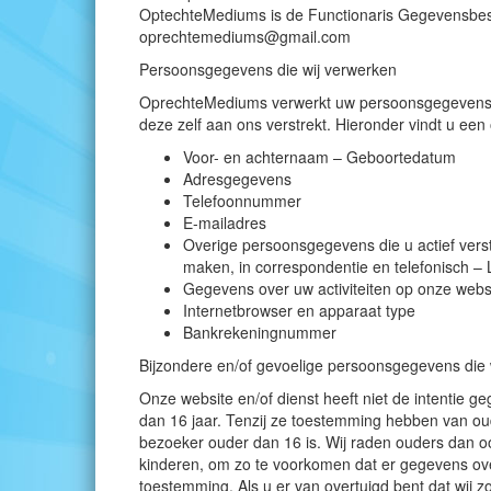
OptechteMediums is de Functionaris Gegevensbesc
oprechtemediums@gmail.com
Persoonsgegevens die wij verwerken
OprechteMediums verwerkt uw persoonsgegevens d
deze zelf aan ons verstrekt. Hieronder vindt u ee
Voor- en achternaam – Geboortedatum
Adresgegevens
Telefoonnummer
E-mailadres
Overige persoonsgegevens die u actief verst
maken, in correspondentie en telefonisch –
Gegevens over uw activiteiten op onze webs
Internetbrowser en apparaat type
Bankrekeningnummer
Bijzondere en/of gevoelige persoonsgegevens die 
Onze website en/of dienst heeft niet de intentie g
dan 16 jaar. Tenzij ze toestemming hebben van ou
bezoeker ouder dan 16 is. Wij raden ouders dan ook
kinderen, om zo te voorkomen dat er gegevens ov
toestemming. Als u er van overtuigd bent dat wij