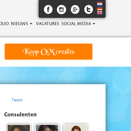
OLIO
NIEUWS
VACATURES
SOCIAL MEDIA
Koop OM credits
Tweet
Consulenten