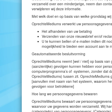
verzameld over een minderjarige, neem dan conta
verwijderen wij deze informatie.
Met welk doel en op basis van welke grondslag w
OprechteMediums verwerkt uw persoonsgegevens 
Het afhandelen van uw betaling
Verzenden van onze nieuwsbrief en/of recla
U te kunnen bellen of e-mailen indien dit no
mogelijkheid te bieden een account aan te
Geautomatiseerde besluitvorming
OprechteMediums neemt [wel / niet] op basis van 
(aanzienlijke) gevolgen kunnen hebben voor pers
computerprogramma’s of -systemen, zonder dat d
OprechteMediums) tussen zit. OprechteMediums g
[aanvullen met naam van het systeem, waarom het 
gevolgen voor betrokkene]
Hoe lang we persoonsgegevens bewaren
OprechteMediums bewaart uw persoonsgegevens niet
waarvoor uw gegevens worden verzameld. Wij han
(categorieën) van persoonsgegevens: (Categorie