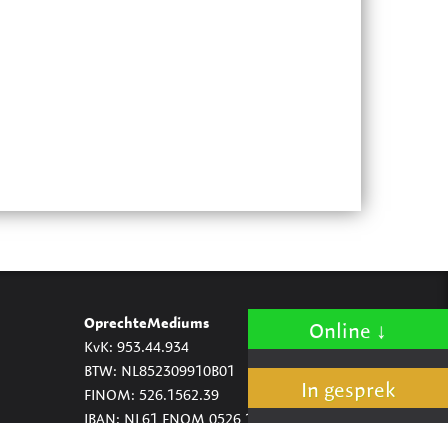
OprechteMediums
Online
KvK: 953.44.934
BTW: NL852309910B01
In gesprek
FINOM: 526.1562.39
IBAN: NL61 FNOM 0526 1562 39
BIC: FNOMNL22