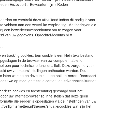
Reden Enzovoort > Bewaartermijn > Reden
den en verstrekt deze uitsluitend indien dit nodig is voor
 voldoen aan een wettelijke verplichting. Met bedrijven die
 wij een bewerkersovereenkomst om te zorgen voor
heid van uw gegevens. OprechteMediums blijft
iken
 en tracking cookies. Een cookie is een klein tekstbestand
opgeslagen in de browser van uw computer, tablet of
 een puur technische functionaliteit. Deze zorgen ervoor
beeld uw voorkeursinstellingen onthouden worden. Deze
e laten werken en deze te kunnen optimaliseren. Daarnaast
 zodat we op maat gemaakte content en advertenties kunnen
ver deze cookies en toestemming gevraagd voor het
door uw internetbrowser zo in te stellen dat deze geen
formatie die eerder is opgeslagen via de instellingen van uw
://veiliginternetten.nl/themes/situatie/cookies-wat-zijn-het-