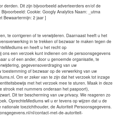
 derden. Dit zijn bijvoorbeeld adverteerders en/of de
 [ Bijvoorbeeld: Cookie: Googly Analytics Naam: _utma
t Bewaartermijn: 2 jaar ]
n, te corrigeren of te verwijderen. Daarnaast heeft u het
ensverwerking in te trekken of bezwaar te maken tegen de
teMediums en heeft u het recht op
ij ons een verzoek kunt indienen om de persoonsgegevens
aar u of een ander, door u genoemde organisatie, te
 verwijdering, gegevensoverdraging van uw
uw toestemming of bezwaar op de verwerking van uw
s.nl. Om er zeker van te zijn dat het verzoek tot inzage
dentiteitsbewijs met het verzoek mee te sturen. Maak in deze
e strook met nummers onderaan het paspoort),
art. Dit ter bescherming van uw privacy. We reageren zo
oek. OprechteMediums wil u er tevens op wijzen dat u de
de nationale toezichthouder, de Autoriteit Persoonsgegevens.
soonsgegevens.nl/nl/contact-met-de-autoriteit-