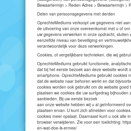
Bewaartermijn > Reden Adres > Bewaartermijn > 
Delen van persoonsgegevens met derden
OprechteMediums verkoopt uw gegevens niet aan der
de uitvoering van onze overeenkomst met u of om te
uw gegevens verwerken in onze opdracht, sluiten
eenzelfde niveau van beveiliging en vertrouwelijk
verantwoordelijk voor deze verwerkingen.
Cookies, of vergelijkbare technieken, die wij gebru
OprechteMediums gebruikt functionele, analytische
dat bij het eerste bezoek aan deze website wordt 
smartphone. OprechteMediums gebruikt cookies met
dat de website naar behoren werkt en dat bijvoor
cookies worden ook gebruikt om de website goed t
plaatsen we cookies die uw surfgedrag bijhouden
aanbieden. Bij uw eerste bezoek
aan onze website hebben wij u al geïnformeerd o
plaatsen ervan. U kunt zich afmelden voor cookies 
cookies meer opslaat. Daarnaast kunt u ook alle in
browser verwijderen. Zie voor een toelichting: https
en-wat-doe-ik-ermee/