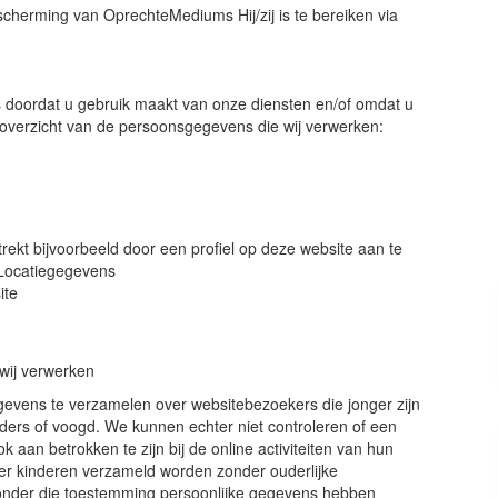
herming van OprechteMediums Hij/zij is te bereiken via
oordat u gebruik maakt van onze diensten en/of omdat u
n overzicht van de persoonsgegevens die wij verwerken:
rekt bijvoorbeeld door een profiel op deze website aan te
 Locatiegegevens
ite
wij verwerken
egevens te verzamelen over websitebezoekers die jonger zijn
ders of voogd. We kunnen echter niet controleren of een
 aan betrokken te zijn bij de online activiteiten van hun
er kinderen verzameld worden zonder ouderlijke
 zonder die toestemming persoonlijke gegevens hebben