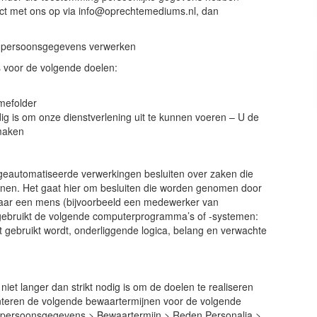
ct met ons op via info@oprechtemediums.nl, dan
ij persoonsgegevens verwerken
voor de volgende doelen:
mefolder
dig is om onze dienstverlening uit te kunnen voeren – U de
 maken
geautomatiseerde verwerkingen besluiten over zaken die
onen. Het gaat hier om besluiten die worden genomen door
aar een mens (bijvoorbeeld een medewerker van
ebruikt de volgende computerprogramma’s of -systemen:
gebruikt wordt, onderliggende logica, belang en verwachte
 langer dan strikt nodig is om de doelen te realiseren
teren de volgende bewaartermijnen voor de volgende
) persoonsgegevens > Bewaartermijn > Reden Personalia >