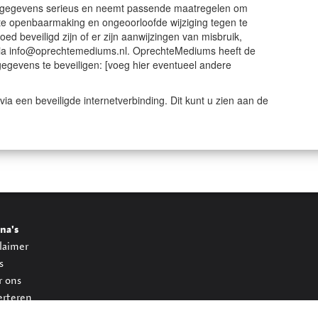
gegevens serieus en neemt passende maatregelen om
te openbaarmaking en ongeoorloofde wijziging tegen te
ed beveiligd zijn of er zijn aanwijzingen van misbruik,
via info@oprechtemediums.nl. OprechteMediums heeft de
evens te beveiligen: [voeg hier eventueel andere
a een beveiligde internetverbinding. Dit kunt u zien aan de
na's
laimer
s
r ons
erteren
acy Policy