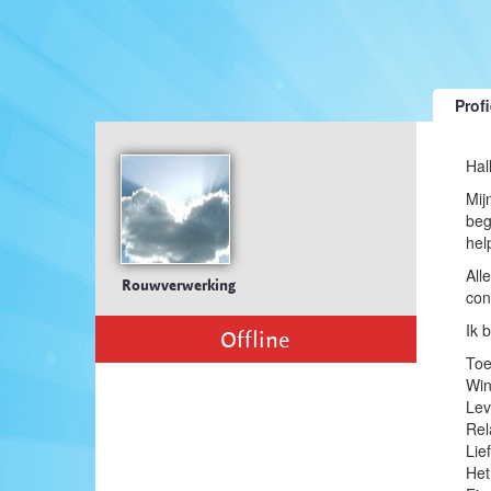
Profi
Hal
Mij
beg
hel
All
Rouwverwerking
con
Ik 
Offline
Toe
Win
Lev
Rel
Lie
Het