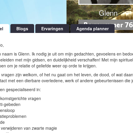
Glenn
Boxnummer 76
el
Blogs
Ervaringen
Agenda planner
lo,
n naam is Glenn. Ik nodig je uit om mijn gedachten, gevoelens en bedo
eleiden met mijn gidsen, en duidelijkheid verschaffen! Met mijn spirituel
pen om je relatie of geliefde weer op orde te krijgen.
e vragen zijn welkom, of het nu gaat om het leven, de dood, of wat daarn
tact met een dierbare overledene, werk of andere gebeurtenissen die 
ben gespecialiseerd in:
komstgerichte vragen
ti-gebeden
ensloop
atieproblemen
fde
 verwijderen van zwarte magie