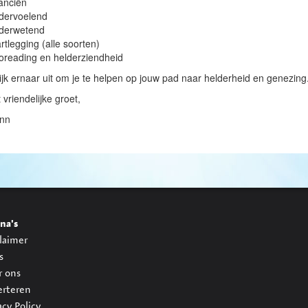
anciën
dervoelend
derwetend
rtlegging (alle soorten)
oreading en helderziendheid
kijk ernaar uit om je te helpen op jouw pad naar helderheid en genezing
 vriendelijke groet,
nn
na's
laimer
s
r ons
erteren
acy Policy