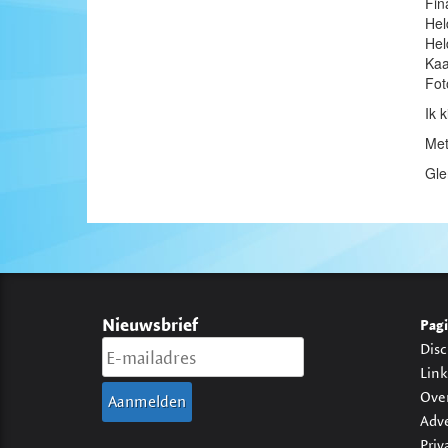
Fin
Hel
Hel
Kaa
Fot
Ik 
Met
Gle
Nieuwsbrief
Pagi
Disc
Link
Ove
Adv
Priv