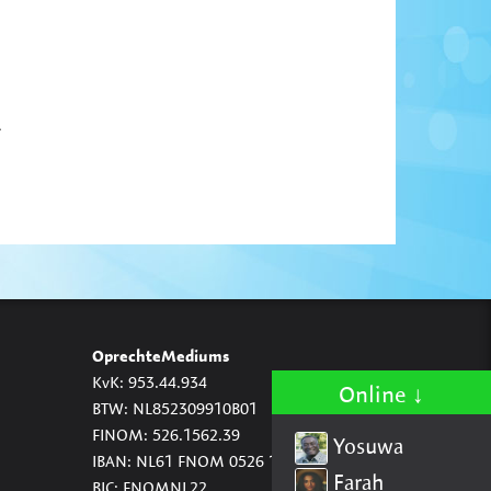
.
OprechteMediums
KvK: 953.44.934
Online
BTW: NL852309910B01
FINOM: 526.1562.39
Yosuwa
IBAN: NL61 FNOM 0526 1562 39
Farah
BIC: FNOMNL22